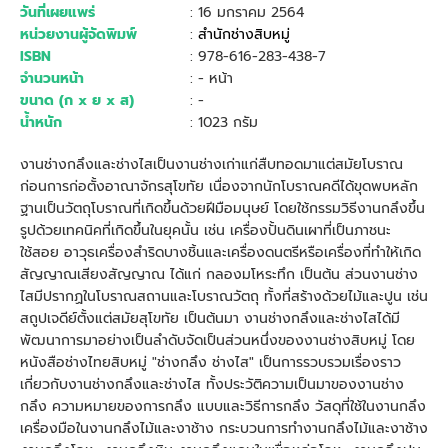
วันที่เผยแพร่
: 16 มกราคม 2564
หน่วยงานผู้จัดพิมพ์
:
สำนักช่างสิบหมู่
ISBN
: 978-616-283-438-7
จำนวนหน้า
: - หน้า
ขนาด (ก x ย x ส)
: -
น้ำหนัก
: 1023 กรัม
งานช่างกลึงและช่างไสเป็นงานช่างเก่าแก่สืบทอดมาแต่สมัยโบราณ
ก่อนการก่อตั้งอาณาจักรสุโขทัย เนื่องจากนักโบราณคดีได้ขุดพบหลัก
ฐานเป็นวัตถุโบราณที่เกิดขึ้นด้วยฝีมือมนุษย์ โดยใช้กรรมวิธีงานกลึงขึ้น
รูปด้วยเทคนิคที่เกิดขึ้นในยุคนั้น เช่น เครื่องปั้นดินเผาที่เป็นภาชนะ
ใช้สอย อาวุธเครื่องสำริดบางชิ้นและเครื่องดนตรีหรือเครื่องที่ทำให้เกิด
สัญญาณเสียงสัญญาณ ได้แก่ กลองมโหระทึก เป็นต้น ส่วนงานช่าง
ไสมีปรากฏในโบราณสถานและโบราณวัตถุ ทั้งที่สร้างด้วยไม้และปูน เช่น
สถูปเจดีย์ตั้งแต่สมัยสุโขทัย เป็นต้นมา งานช่างกลึงและช่างไสได้มี
พัฒนาการมาอย่างเป็นลำดับจัดเป็นส่วนหนึ่งของงานช่างสิบหมู่ โดย
หนังสือช่างไทยสิบหมู่ "ช่างกลึง ช่างไส" เป็นการรวบรวมเรื่องราว
เกี่ยวกับงานช่างกลึงและช่างไส ทั้งประวัติความเป็นมาของงานช่าง
กลึง ความหมายของการกลึง แบบและวิธีการกลึง วัสดุที่ใช้ในงานกลึง
เครื่องมือในงานกลึงไม้และงาช้าง กระบวนการทำงานกลึงไม้และงาช้าง