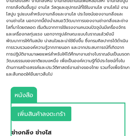
งานกลึงโลหะ งานกลึงหิน งานกลึงแกนในเพื่อหล่อโลหะ งานกลึงปูน
การกลึงดินขึ้นรูป งานไส วัสดุและอุปกรณ์ที่ใช้ในงานไส งานไสไม้ งาน
ไสปูน รูปแบบสำหรับงานกลึงและงานไส ประโยชน์ของงานกลึงและ
งานช่างไส นอกจากนี้ยังนำเสนอวิวัฒนาการของงานช่างกลึงและช่าง
ไสที่มาโดยตลอด เริ่มต้นจากการใช้แรงงานคนจนปัจจุบันมีเครื่องจักร
และเครื่องกลทุ่นแรง นอกจากรูปลักษณะแบบโบราณแล้วยังมี
พัฒนาการให้ทันสมัย น่าสนใจและน่าใช้ยิ่งขึ้น ซึ่งกรมศิลปากรได้ดำเนิน
การรวบรวมองค์ความรู้จากภายนอก และจากประสบการณ์ที่เกิดจาก
การปฏิบัติงานมาเผยแพร่สำหรับให้ได้ศึกษางานช่างโบราณอันเป็นมรดก
วัฒนธรรมของชาติแขนงหนึ่ง เพื่อเป็นองค์ความรู้ที่มีประโยชน์ทั้งใน
ด้านการสร้างสรรค์และประวัติศาสตร์งานช่างของไทย รวมทั้งเพื่อรักษา
และสืบทอดให้ยืนยาวสืบไป
หนังสือ
เพิ่มสินค้าลงตะกร้า
ช่างกลึง ช่างไส