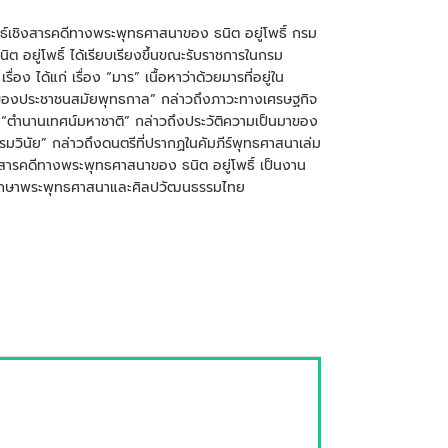
ธ์เชิงสารคดีทางพระพุทธศาสนาของ ธนิต อยู่โพธิ์ กรม
 อยู่โพธิ์ ได้เรียบเรียงขึ้นขณะรับราชการในกรม
 ได้แก่ เรื่อง “มาร” เนื้อหาว่าด้วยมารที่อยู่ใน
ยู่ของประชาชนสมัยพุทธกาล” กล่าวถึงภาวะทางเศรษฐกิจ
“ตำนานเทศน์มหาชาติ” กล่าวถึงประวัติความเป็นมาของ
มวินัย” กล่าวถึงดนตรีที่ปรากฏในคัมภีร์พุทธศาสนาเล่ม
ยนสารคดีทางพระพุทธศาสนาของ ธนิต อยู่โพธิ์ เป็นงาน
การศึกษาพระพุทธศาสนาและศิลปวัฒนธรรมไทย