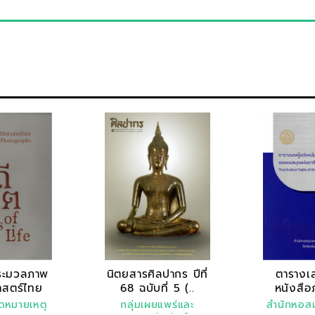
ประมวลภาพ
นิตยสารศิลปากร ปีที่
ตารางเล
ศาสตร์ไทย
68 ฉบับที่ 5 (..
หนังสือ
ว..
สำเร
ดหมายเหตุ
กลุ่มเผยแพร่และ
สำนักหอสม