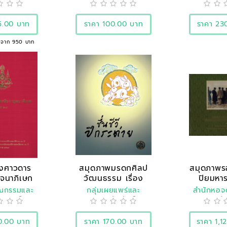
งชาติ
ประชาสัมพันธ์
5.00 บาท
ราคา 100.00 บาท
ราคา 23
 จาก 950 บาท
พงศาวดาร
สมุดภาพมรดกศิลป
สมุดภาพร
จนาภิเษก
วัฒนธรรม เรื่อง
ปิยมหาร
ม ..
ชื่น..
ยุโ
รณกรรมและ
กลุ่มเผยแพร่และ
สำนักหอจ
ิศาสตร์
ประชาสัมพันธ์
แห่ง
0.00 บาท
ราคา 170.00 บาท
ราคา 1,1