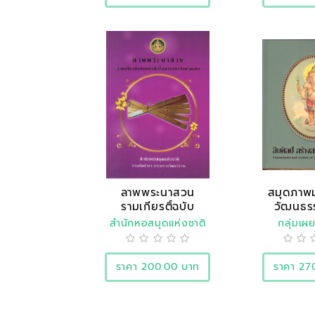
ลาพพระนาสวน
สมุดภาพ
รามเกียรติ์ฉบับ
วัฒนธรร
หนังสือใ..
“ส
สำนักหอสมุดแห่งชาติ
กลุ่มเผ
ประชาส
ราคา 200.00 บาท
ราคา 27