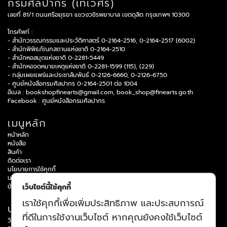
กรมศิลปากร (เทเวศร์)
เลขที่ 81/1 ถนนศรีอยุธยา แขวงวชิรพยาบาล เขตดุสิต กรุงเทพฯ 10300
โทรศัพท์ :
- สำนักวรรณกรรมและประวัติศาสตร์ 0-2164-2516, 0-2164-2517 (6002)
- สำนักพิพิธภัณฑสถานแห่งชาติ 0-2164-2510
- สำนักหอสมุดแห่งชาติ 0-2281-5449
- สำนักหอจดหมายเหตุแห่งชาติ 0-2281-1599 (115), (229)
- กลุ่มเผยแพร่และประชาสัมพันธ์ 0-2126-6660, 0-2126-6750
- ศูนย์หนังสือกรมศิลปากร 0-2164-2501 ต่อ 1004
อีเมล :
bookshopfinearts@gmail.com
,
book_shop@finearts.go.th
Facebook :
ศูนย์หนังสือกรมศิลปากร
เมนูหลัก
หน้าหลัก
หนังสือ
สินค้า
ติดต่อเรา
นโยบายการใช้คุกกี้
นโยบายความเป็นส่วนบุคคล
ข้อกำหนดและเงื่อนไข
เว็บไซต์นี้ใช้คุกกี้
เราใช้คุกกี้เพื่อเพิ่มประสิทธิภาพ และประสบการณ์
บริการข้อมูล
ที่ดีในการใช้งานเว็บไซต์ หากคุณยังคงใช้เว็บไซต์
วิธีการสมัครสมาชิก