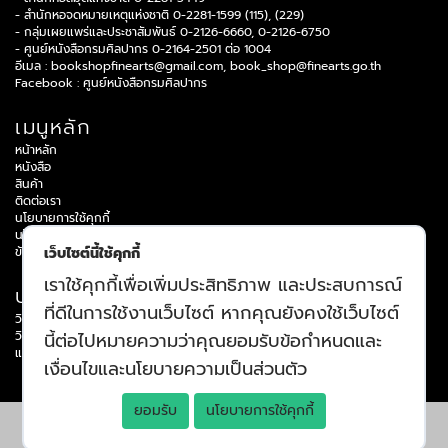
- สำนักหอจดหมายเหตุแห่งชาติ 0-2281-1599 (115), (229)
- กลุ่มเผยแพร่และประชาสัมพันธ์ 0-2126-6660, 0-2126-6750
- ศูนย์หนังสือกรมศิลปากร 0-2164-2501 ต่อ 1004
อีเมล :
bookshopfinearts@gmail.com
,
book_shop@finearts.go.th
Facebook :
ศูนย์หนังสือกรมศิลปากร
เมนูหลัก
หน้าหลัก
หนังสือ
สินค้า
ติดต่อเรา
นโยบายการใช้คุกกี้
นโยบายความเป็นส่วนบุคคล
ข้อกำหนดและเงื่อนไข
เว็บไซต์นี้ใช้คุกกี้
เราใช้คุกกี้เพื่อเพิ่มประสิทธิภาพ และประสบการณ์
บริการข้อมูล
ที่ดีในการใช้งานเว็บไซต์ หากคุณยังคงใช้เว็บไซต์
วิธีการสมัครสมาชิก
วิธีการสั่งซื้อสินค้า
นี้ต่อไปหมายความว่าคุณยอมรับข้อกำหนดและ
แจ้งปัญหาการใช้งาน
เงื่อนไขและนโยบายความเป็นส่วนตัว
ยอมรับ
นโยบายการใช้คุกกี้
© 2026 All rights reserved, Bookdose Co., Ltd.
(v1.2.2.de527d2e)