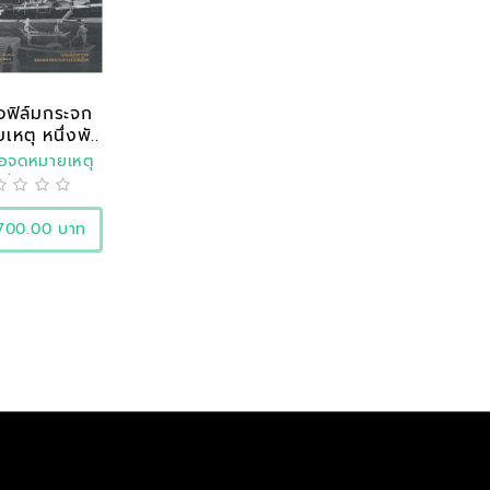
อฟิล์มกระจก
หตุ หนึ่งพั..
อจดหมายเหตุ
ห่งชาติ
700.00 บาท