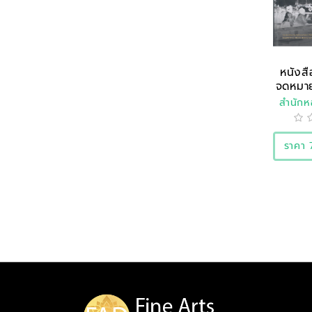
หนังสื
จดหมายเ
สำนักห
แ
ราคา 