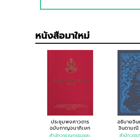
หนังสือมาใหม่
ประชุมพงศาวดาร
อธิบายจิ
ฉบับกาญจนาภิเษก
จินดามณี
เล่ม ..
สำนักวรรณกรรมและ
สำนักวร