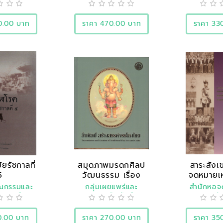
ิศาสตร์
แห่งชาติ
ประวัต
0.00 บาท
ราคา 470.00 บาท
ราคา 33
ยรัชกาลที่
สมุดภาพมรดกศิลป
สาระสังเ
5
วัฒนธรรม เรื่อง
จดหมายเ
“สืบ..
พระ
รณกรรมและ
กลุ่มเผยแพร่และ
สำนักหอจ
ิศาสตร์
ประชาสัมพันธ์
แห่ง
0.00 บาท
ราคา 270.00 บาท
ราคา 35