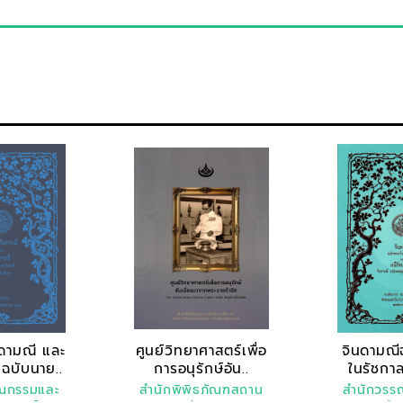
นดามณี และ
ศูนย์วิทยาศาสตร์เพื่อ
จินดามณี
 ฉบับนาย..
การอนุรักษ์อัน..
ในรัชกาล
มณ
รณกรรมและ
สำนักพิพิธภัณฑสถาน
สำนักวรร