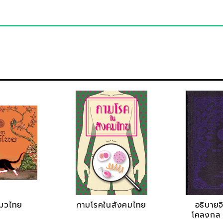
แมวไทย
กามโรคในสังคมไทย
อธิบายจ
โคลงกล 