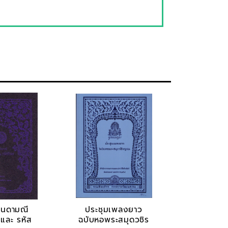
ินดามณี
ประชุมเพลงยาว
และ รหัส
ฉบับหอพระสมุดวชิร