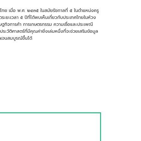
ไทย เมื่อ พ.ศ. ๒๔๓๕ ในสมัยรัชกาลที่ ๕ ในตำแหน่งครู
ะยะเวลา ๕ ปีที่ได้พบเห็นเกี่ยวกับประเทศไทยในห้วง
เศรษฐกิจการค้า การเกษตรกรรม ความเชื่อและประเพณี
ติศาสตร์ที่มีคุณค่ายิ่งเล่มหนึ่งที่จะช่วยเสริมข้อมูล
เจนสมบูรณ์ขึ้นได้