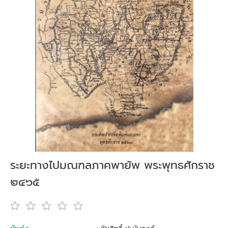
ระยะทางไปมณฑลภาคพายัพ พระพุทธศักราช
๒๔๖๕