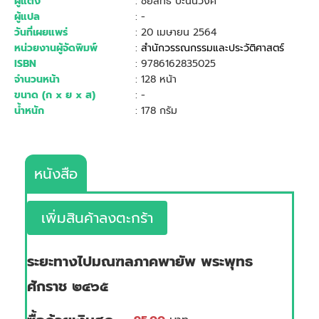
ผู้แต่ง
: ชัยสิทธิ์ ปะนันวงค์
ผู้แปล
: -
วันที่เผยแพร่
: 20 เมษายน 2564
หน่วยงานผู้จัดพิมพ์
:
สำนักวรรณกรรมและประวัติศาสตร์
ISBN
: 9786162835025
จำนวนหน้า
: 128 หน้า
ขนาด (ก x ย x ส)
: -
น้ำหนัก
: 178 กรัม
หนังสือ
เพิ่มสินค้าลงตะกร้า
ระยะทางไปมณฑลภาคพายัพ พระพุทธ
ศักราช ๒๔๖๕