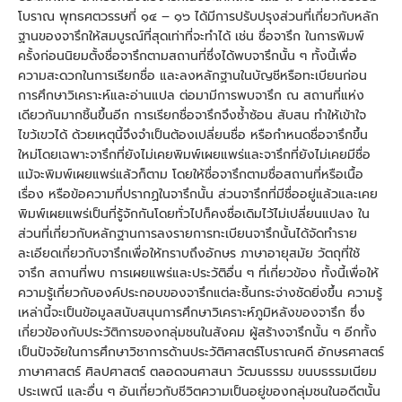
โบราณ พุทธศตวรรษที่ ๑๔ – ๑๖ ได้มีการปรับปรุงส่วนที่เกี่ยวกับหลัก
ฐานของจารึกให้สมบูรณ์ที่สุดเท่าที่จะทำได้ เช่น ชื่อจารึก ในการพิมพ์
ครั้งก่อนนิยมตั้งชื่อจารึกตามสถานที่ซึ่งได้พบจารึกนั้น ๆ ทั้งนี้เพื่อ
ความสะดวกในการเรียกชื่อ และลงหลักฐานในบัญชีหรือทะเบียนก่อน
การศึกษาวิเคราะห์และอ่านแปล ต่อมามีการพบจารึก ณ สถานที่แห่ง
เดียวกันมากชิ้นขึ้นอีก การเรียกชื่อจารึกจึงซ้ำซ้อน สับสน ทำให้เข้าใจ
ไขว้เขวได้ ด้วยเหตุนี้จึงจำเป็นต้องเปลี่ยนชื่อ หรือกำหนดชื่อจารึกขึ้น
ใหม่โดยเฉพาะจารึกที่ยังไม่เคยพิมพ์เผยแพร่และจารึกที่ยังไม่เคยมีชื่อ
แม้จะพิมพ์เผยแพร่แล้วก็ตาม โดยให้ชื่อจารึกตามชื่อสถานที่หรือเนื้อ
เรื่อง หรือข้อความที่ปรากฏในจารึกนั้น ส่วนจารึกที่มีชื่ออยู่แล้วและเคย
พิมพ์เผยแพร่เป็นที่รู้จักกันโดยทั่วไปก็คงชื่อเดิมไว้ไม่เปลี่ยนแปลง ใน
ส่วนที่เกี่ยวกับหลักฐานการลงรายการทะเบียนจารึกนั้นได้จัดทำราย
ละเอียดเกี่ยวกับจารึกเพื่อให้ทราบถึงอักษร ภาษาอายุสมัย วัตถุที่ใช้
จารึก สถานที่พบ การเผยแพร่และประวัติอื่น ๆ ที่เกี่ยวข้อง ทั้งนี้เพื่อให้
ความรู้เกี่ยวกับองค์ประกอบของจารึกแต่ละชิ้นกระจ่างชัดยิ่งขึ้น ความรู้
เหล่านี้จะเป็นข้อมูลสนับสนุนการศึกษาวิเคราะห์ภูมิหลังของจารึก ซึ่ง
เกี่ยวข้องกับประวัติการของกลุ่มชนในสังคม ผู้สร้างจารึกนั้น ๆ อีกทั้ง
เป็นปัจจัยในการศึกษาวิชาการด้านประวัติศาสตร์โบราณคดี อักษรศาสตร์
ภาษาศาสตร์ ศิลปศาสตร์ ตลอดจนศาสนา วัฒนธรรม ขนบธรรมเนียม
ประเพณี และอื่น ๆ อันเกี่ยวกับชีวิตความเป็นอยู่ของกลุ่มชนในอดีตนั้น