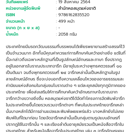
วันที่เผยแพร่
: 19 สิงหาคม 2564
หน่วยงานผู้จัดพิมพ์
:
สำนักหอสมุดแห่งชาติ
ISBN
: 9786162835520
จำนวนหน้า
: 499 หน้า
ขนาด (ก x ย x ส)
: -
น้ำหนัก
: 2058 กรัม
ประเทศไทยมีมรดกวัฒนธรรมที่บรรพชนได้เพียรพยายามสร้างสรรค์ไว้
เป็นจํานวนมาก อีกทั้งมีคุณค่าควรแก่การศึกษาค้นคว้าอย่างยิ่ง แต่ในที่
นี้จะกล่าวถึงเฉพาะหลักฐานที่เป็นรูปลักษณ์อักษรและภาษา ซึ่งปรากฏ
อยู่ในเอกสารโบราณประเภทจารึก มีอายุในระหว่างพุทธศตวรรษที่ ๑๑
เป็นต้นมา จนถึงพุทธศตวรรษที่ ๒๔ จารึกเหล่านั้นเป็นหลักฐานในรูป
ลายลักษณ์อักษร ซึ่งจะบ่งบอกถึงความเคลื่อนไหวของอารยธรรมและ
ค่านิยมแห่งสังคมในกลุ่มชนโบราณต่าง ๆ แต่ละยุคสมัยทุกภูมิภาคของ
ประเทศไทย เพื่อส่งเสริมให้การศึกษาค้นคว้าอักษรภาษาโบราณจาก
จารึกกว้างขวางยิ่งขึ้น หอสมุดแห่งชาติได้จัดทําโครงการจัดพิมพ์จารึก
ในประเทศไทยขึ้นโดยรวบรวมจารึกต่างๆ ที่พบในประเทศไทยจารึกเหล่า
นั้นบางหลักได้มีการอ่านแปลและพิมพ์เผยแพร่แล้ว บางหลักยังไม่เคย
พิมพ์ในที่ใดมาก่อน โดยจัดจารึกเหล่านั้นเป็นกลุ่มตามรูปแบบอักษรที่
ปรากฏใช้ในจารึกนั้น ๆ และเรียงลำดับอายุสมัยรวมเป็นหนังสือจารึกใน
ประเทศไทย สำหรับหนังสือจารึกในประเทศไทย เล่ม ๓ จารึกอักษรขอม