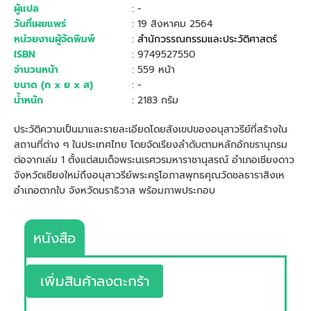
ผู้แปล
: -
วันที่เผยแพร่
: 19 สิงหาคม 2564
หน่วยงานผู้จัดพิมพ์
:
สำนักวรรณกรรมและประวัติศาสตร์
ISBN
: 9749527550
จำนวนหน้า
: 559 หน้า
ขนาด (ก x ย x ส)
: -
น้ำหนัก
: 2183 กรัม
ประวัติความเป็นมาและรายละเอียดโดยสังเขปของอนุสาวรีย์ที่สร้างใน
สถานที่ต่าง ๆ ในประเทศไทย โดยจัดเรียงลำดับตามหลักอักขรานุกรม
ต่อจากเล่ม 1 ตั้งแต่สมเด็จพระนเรศวรมหาราชานุสรณ์ อำเภอเชียงดาว
จังหวัดเชียงใหม่ถึงอนุสาวรีย์พระครูโอภาสพุทธคุณวัดชลธาราสิงเห
อำเภอตากใบ จังหวัดนราธิวาส พร้อมภาพประกอบ
หนังสือ
เพิ่มสินค้าลงตะกร้า