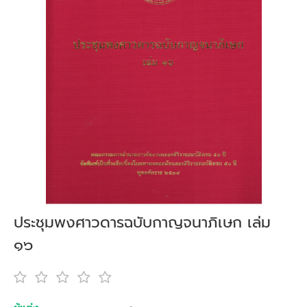
ประชุมพงศาวดารฉบับกาญจนาภิเษก เล่ม
๑๖