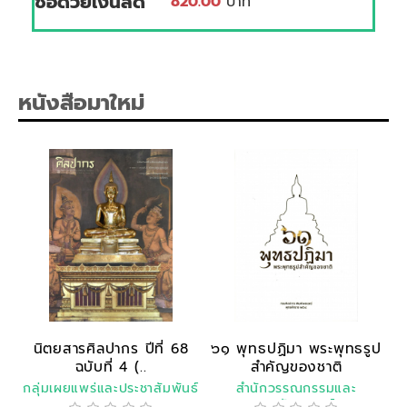
ซื้อด้วยเงินสด
820.00
บาท
หนังสือมาใหม่
นิตยสารศิลปากร ปีที่ 68
๖๑ พุทธปฏิมา พระพุทธรูป
ฉบับที่ 4 (..
สำคัญของชาติ
กลุ่มเผยแพร่และประชาสัมพันธ์
สำนักวรรณกรรมและ
ประวัติศาสตร์