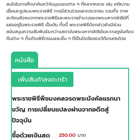
สนใจในการศึกษาค้นคว้าในมุมมองต่าง ๆ ที่หลากหลาย เช่น คติความ
เชื่อและรูปแบบพระราชพิธี การมีส่วนร่วมของประชาชน รวมทั้ง ภาพ
สะท้อนสังคมจากพระราชพิธีและพระราชอำนาจของพระมหากษัตริย์ที่
แฝงอยู่ในพระราชพิธี เป็นต้น ทั้งนี้ พระราชพิธีดังกล่าวยังมีส่วน
สนับสนุนความสัมพันธ์ระหว่างสถาบันพระมหากษัตริย์และราษฎรในท้อง
ถิ่นต่าง ๆ ทั้งด้านพิธีกรรมและอื่น ๆ ที่เป็นปัจจัยของวิถีเกษตรด้วย
หนังสือ
เพิ่มสินค้าลงตะกร้า
พระราชพิธีพืชมงคลจรดพระนังคัลแรกนา
ขวัญ การเปลี่ยนแปลงผ่านจากอดีตสู่
ปัจจุบัน
ซื้อด้วยเงินสด
250.00
บาท