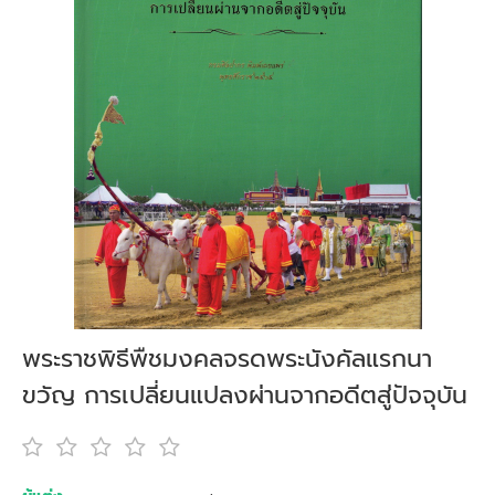
พระราชพิธีพืชมงคลจรดพระนังคัลแรกนา
ขวัญ การเปลี่ยนแปลงผ่านจากอดีตสู่ปัจจุบัน