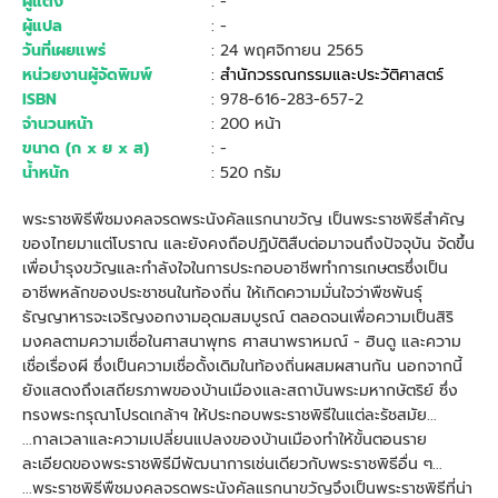
ผู้แต่ง
: -
ผู้แปล
: -
วันที่เผยแพร่
: 24 พฤศจิกายน 2565
หน่วยงานผู้จัดพิมพ์
:
สำนักวรรณกรรมและประวัติศาสตร์
ISBN
: 978-616-283-657-2
จำนวนหน้า
: 200 หน้า
ขนาด (ก x ย x ส)
: -
น้ำหนัก
: 520 กรัม
พระราชพิธีพืชมงคลจรดพระนังคัลแรกนาขวัญ เป็นพระราชพิธีสำคัญ
ของไทยมาแต่โบราณ และยังคงถือปฏิบัติสืบต่อมาจนถึงปัจจุบัน จัดขึ้น
เพื่อบำรุงขวัญและกำลังใจในการประกอบอาชีพทำการเกษตรซึ่งเป็น
อาชีพหลักของประชาชนในท้องถิ่น ให้เกิดความมั่นใจว่าพืชพันธุ์
ธัญญาหารจะเจริญงอกงามอุดมสมบูรณ์ ตลอดจนเพื่อความเป็นสิริ
มงคลตามความเชื่อในศาสนาพุทธ ศาสนาพราหมณ์ - ฮินดู และความ
เชื่อเรื่องผี ซึ่งเป็นความเชื่อดั้งเดิมในท้องถิ่นผสมผสานกัน นอกจากนี้
ยังแสดงถึงเสถียรภาพของบ้านเมืองและสถาบันพระมหากษัตริย์ ซึ่ง
ทรงพระกรุณาโปรดเกล้าฯ ให้ประกอบพระราชพิธีในแต่ละรัชสมัย...
...กาลเวลาและความเปลี่ยนแปลงของบ้านเมืองทำให้ขั้นตอนราย
ละเอียดของพระราชพิธีมีพัฒนาการเช่นเดียวกับพระราชพิธีอื่น ๆ...
...พระราชพิธีพืชมงคลจรดพระนังคัลแรกนาขวัญจึงเป็นพระราชพิธีที่น่า