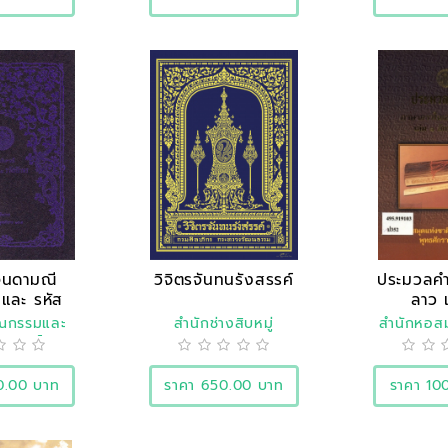
จินดามณี
วิจิตรจันทนรังสรรค์
ประมวลคำ
และ รหัส
ลาว เ
กษร
รณกรรมและ
สำนักช่างสิบหมู่
สำนักหอสม
ิศาสตร์
0.00 บาท
ราคา 650.00 บาท
ราคา 10