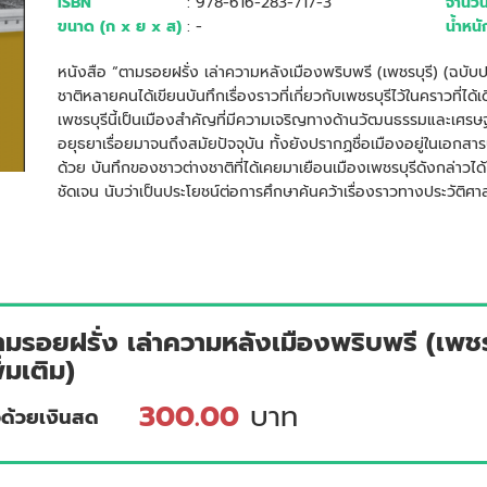
ISBN
: 978-616-283-717-3
จำนวน
ขนาด (ก x ย x ส)
: -
น้ำหนั
หนังสือ “ตามรอยฝรั่ง เล่าความหลังเมืองพริบพรี (เพชรบุรี) (ฉบับป
ชาติหลายคนได้เขียนบันทึกเรื่องราวที่เกี่ยวกับเพชรบุรีไว้ในคราวที่ได
เพชรบุรีนี้เป็นเมืองสำคัญที่มีความเจริญทางด้านวัฒนธรรมและเศรษฐกิ
อยุธยาเรื่อยมาจนถึงสมัยปัจจุบัน ทั้งยังปรากฏชื่อเมืองอยู่ในเอกสาร
ด้วย บันทึกของชาวต่างชาติที่ได้เคยมาเยือนเมืองเพชรบุรีดังกล่าวไ
ชัดเจน นับว่าเป็นประโยชน์ต่อการศึกษาค้นคว้าเรื่องราวทางประวัติ
ามรอยฝรั่ง เล่าความหลังเมืองพริบพรี (เพชร
ิ่มเติม)
300.00
บาท
้อด้วยเงินสด