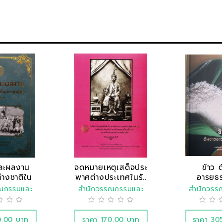
และผลงาน
จดหมายเหตุเสด็จประ
ข้าว 
่างชาติใน
พาศต่างประเทศในรั..
อารยธ
ะเ..
รณกรรมและ
สำนักวรรณกรรมและ
สำนักวรร
ิศาสตร์
ประวัติศาสตร์
ประวัต
0.00 บาท
ราคา 170.00 บาท
ราคา 30